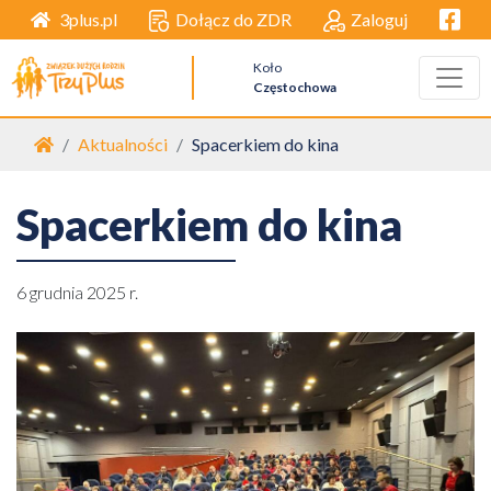
Facebo
Dołącz do ZDR
Zaloguj
3plus.pl
Koło
Częstochowa
Strona główna
Aktualności
Spacerkiem do kina
Spacerkiem do kina
6 grudnia 2025 r.