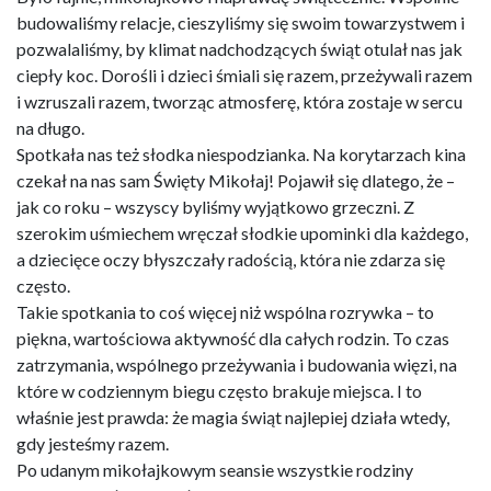
budowaliśmy relacje, cieszyliśmy się swoim towarzystwem i
pozwalaliśmy, by klimat nadchodzących świąt otulał nas jak
ciepły koc. Dorośli i dzieci śmiali się razem, przeżywali razem
i wzruszali razem, tworząc atmosferę, która zostaje w sercu
na długo.
Spotkała nas też słodka niespodzianka. Na korytarzach kina
czekał na nas sam Święty Mikołaj! Pojawił się dlatego, że –
jak co roku – wszyscy byliśmy wyjątkowo grzeczni. Z
szerokim uśmiechem wręczał słodkie upominki dla każdego,
a dziecięce oczy błyszczały radością, która nie zdarza się
często.
Takie spotkania to coś więcej niż wspólna rozrywka – to
piękna, wartościowa aktywność dla całych rodzin. To czas
zatrzymania, wspólnego przeżywania i budowania więzi, na
które w codziennym biegu często brakuje miejsca. I to
właśnie jest prawda: że magia świąt najlepiej działa wtedy,
gdy jesteśmy razem.
Po udanym mikołajkowym seansie wszystkie rodziny