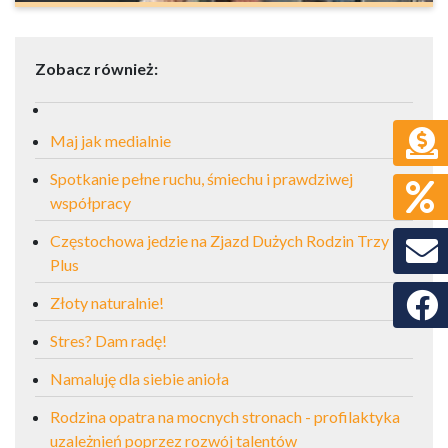
Zobacz również:
Maj jak medialnie
Spotkanie pełne ruchu, śmiechu i prawdziwej
współpracy
Częstochowa jedzie na Zjazd Dużych Rodzin Trzy
Plus
Faceb
Złoty naturalnie!
Stres? Dam radę!
Namaluję dla siebie anioła
Rodzina opatra na mocnych stronach - profilaktyka
uzależnień poprzez rozwój talentów