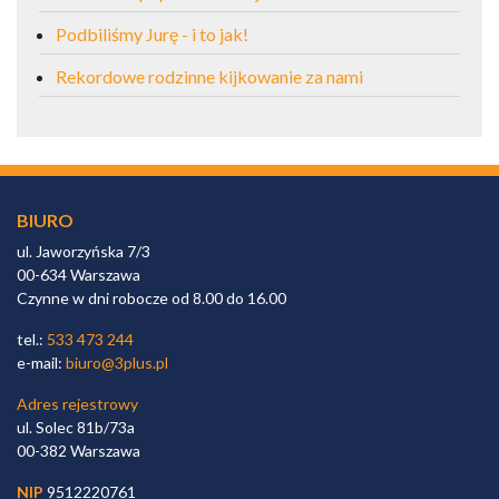
Podbiliśmy Jurę - i to jak!
Rekordowe rodzinne kijkowanie za nami
BIURO
ul. Jaworzyńska 7/3
00-634 Warszawa
Czynne w dni robocze od 8.00 do 16.00
tel.:
533 473 244
e-mail:
biuro@3plus.pl
Adres rejestrowy
ul. Solec 81b/73a
00-382 Warszawa
NIP
9512220761