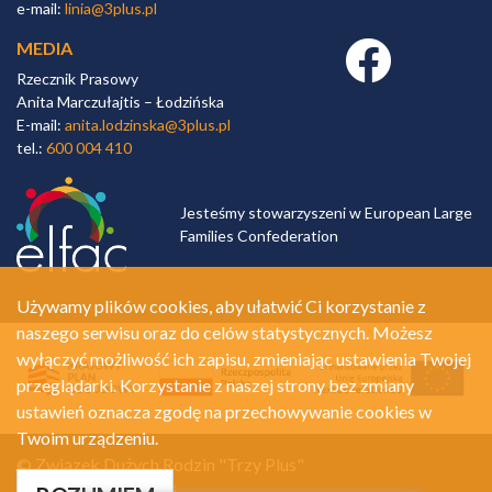
e-mail:
linia@3plus.pl
MEDIA
Facebook link
Rzecznik Prasowy
Anita Marczułajtis – Łodzińska
E-mail:
anita.lodzinska@3plus.pl
tel.:
600 004 410
Jesteśmy stowarzyszeni w European Large
Families Confederation
Używamy plików cookies, aby ułatwić Ci korzystanie z
naszego serwisu oraz do celów statystycznych. Możesz
wyłączyć możliwość ich zapisu, zmieniając ustawienia Twojej
przeglądarki. Korzystanie z naszej strony bez zmiany
ustawień oznacza zgodę na przechowywanie cookies w
Twoim urządzeniu.
© Związek Dużych Rodzin "Trzy Plus"
Polityka prywatności