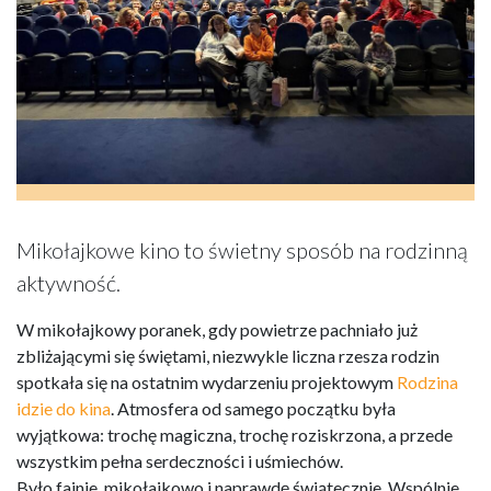
Mikołajkowe kino to świetny sposób na rodzinną
aktywność.
W mikołajkowy poranek, gdy powietrze pachniało już
zbliżającymi się świętami, niezwykle liczna rzesza rodzin
spotkała się na ostatnim wydarzeniu projektowym
Rodzina
idzie do kina
. Atmosfera od samego początku była
wyjątkowa: trochę magiczna, trochę roziskrzona, a przede
wszystkim pełna serdeczności i uśmiechów.
Było fajnie, mikołajkowo i naprawdę świątecznie. Wspólnie