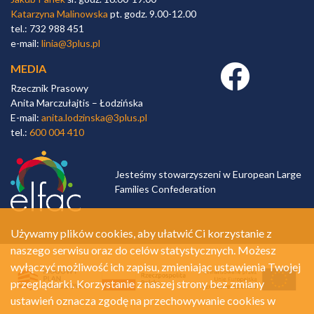
Katarzyna Malinowska
pt. godz. 9.00-12.00
tel.: 732 988 451
e-mail:
linia@3plus.pl
MEDIA
Facebook link
Rzecznik Prasowy
Anita Marczułajtis – Łodzińska
E-mail:
anita.lodzinska@3plus.pl
tel.:
600 004 410
Jesteśmy stowarzyszeni w European Large
Families Confederation
Używamy plików cookies, aby ułatwić Ci korzystanie z
naszego serwisu oraz do celów statystycznych. Możesz
wyłączyć możliwość ich zapisu, zmieniając ustawienia Twojej
przeglądarki. Korzystanie z naszej strony bez zmiany
ustawień oznacza zgodę na przechowywanie cookies w