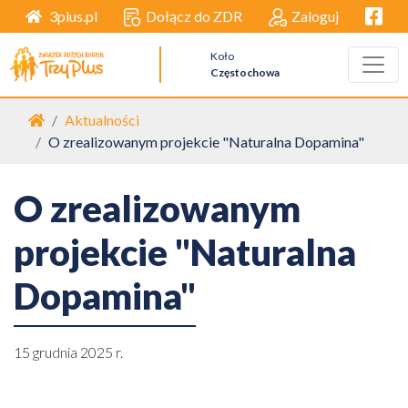
Facebo
Dołącz do ZDR
Zaloguj
3plus.pl
Koło
Częstochowa
Strona główna
Aktualności
O zrealizowanym projekcie "Naturalna Dopamina"
O zrealizowanym
projekcie "Naturalna
Dopamina"
15 grudnia 2025 r.