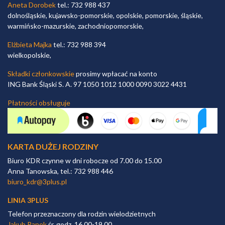
Aneta Dorobek
tel.: 732 988 437
dolnośląskie, kujawsko-pomorskie, opolskie, pomorskie, śląskie,
warmińsko-mazurskie, zachodniopomorskie,
Elżbieta Majka
tel.: 732 988 394
wielkopolskie,
Składki członkowskie
prosimy wpłacać na konto
ING Bank Śląski S. A. 97 1050 1012 1000 0090 3022 4431
Płatności obsługuje
KARTA DUŻEJ RODZINY
Biuro KDR czynne w dni robocze od 7.00 do 15.00
Anna Tanowska, tel.: 732 988 446
biuro_kdr@3plus.pl
LINIA 3PLUS
Telefon przeznaczony dla rodzin wielodzietnych
Jakub Panek
śr. godz. 16.00-19.00