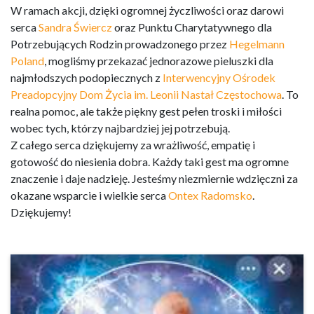
W ramach akcji, dzięki ogromnej życzliwości oraz darowi
serca
Sandra Świercz
oraz Punktu Charytatywnego dla
Potrzebujących Rodzin prowadzonego przez
Hegelmann
Poland
, mogliśmy przekazać jednorazowe pieluszki dla
najmłodszych podopiecznych z
Interwencyjny Ośrodek
Preadopcyjny Dom Życia im. Leonii Nastał Częstochowa
. To
realna pomoc, ale także piękny gest pełen troski i miłości
wobec tych, którzy najbardziej jej potrzebują.
Z całego serca dziękujemy za wrażliwość, empatię i
gotowość do niesienia dobra. Każdy taki gest ma ogromne
znaczenie i daje nadzieję. Jesteśmy niezmiernie wdzięczni za
okazane wsparcie i wielkie serca
Ontex Radomsko
.
Dziękujemy!