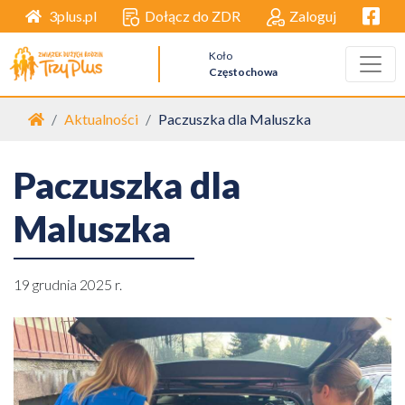
Facebo
Dołącz do ZDR
Zaloguj
3plus.pl
Koło
Częstochowa
Strona główna
Aktualności
Paczuszka dla Maluszka
Paczuszka dla
Maluszka
19 grudnia 2025 r.