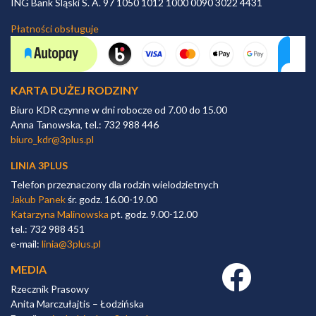
ING Bank Śląski S. A. 97 1050 1012 1000 0090 3022 4431
Płatności obsługuje
KARTA DUŻEJ RODZINY
Biuro KDR czynne w dni robocze od 7.00 do 15.00
Anna Tanowska, tel.: 732 988 446
biuro_kdr@3plus.pl
LINIA 3PLUS
Telefon przeznaczony dla rodzin wielodzietnych
Jakub Panek
śr. godz. 16.00-19.00
Katarzyna Malinowska
pt. godz. 9.00-12.00
tel.: 732 988 451
e-mail:
linia@3plus.pl
MEDIA
Facebook link
Rzecznik Prasowy
Anita Marczułajtis – Łodzińska