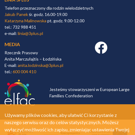
Telefon przeznaczony dla rodzin wielodzietnych
Jakub Panek
śr. godz. 16.00-19.00
Katarzyna Malinowska
pt. godz. 9.00-12.00
tel.: 732 988 451
e-mail:
linia@3plus.pl
MEDIA
Facebook link
Rzecznik Prasowy
Anita Marczułajtis – Łodzińska
E-mail:
anita.lodzinska@3plus.pl
tel.:
600 004 410
Jesteśmy stowarzyszeni w European Large
Families Confederation
Używamy plików cookies, aby ułatwić Ci korzystanie z
naszego serwisu oraz do celów statystycznych. Możesz
wyłączyć możliwość ich zapisu, zmieniając ustawienia Twojej