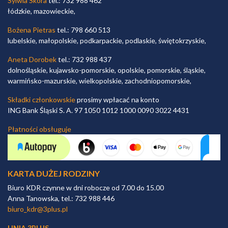
Sylwia Skóra
tel.: 732 988 462
łódzkie, mazowieckie,
Bożena Pietras
tel.: 798 660 513
lubelskie, małopolskie, podkarpackie, podlaskie, świętokrzyskie,
Aneta Dorobek
tel.: 732 988 437
dolnośląskie, kujawsko-pomorskie, opolskie, pomorskie, śląskie,
warmińsko-mazurskie, wielkopolskie, zachodniopomorskie,
Składki członkowskie
prosimy wpłacać na konto
ING Bank Śląski S. A. 97 1050 1012 1000 0090 3022 4431
Płatności obsługuje
KARTA DUŻEJ RODZINY
Biuro KDR czynne w dni robocze od 7.00 do 15.00
Anna Tanowska, tel.: 732 988 446
biuro_kdr@3plus.pl
LINIA 3PLUS