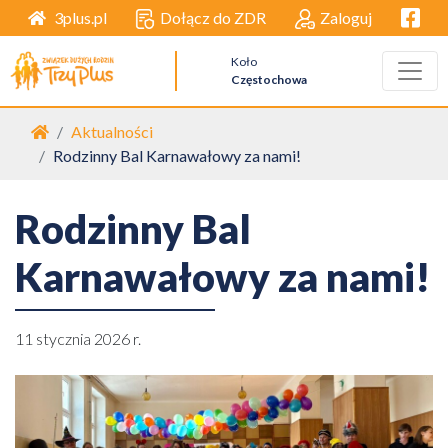
Facebo
Dołącz do ZDR
Zaloguj
3plus.pl
Koło
Częstochowa
Strona główna
Aktualności
Rodzinny Bal Karnawałowy za nami!
Rodzinny Bal
Karnawałowy za nami!
11 stycznia 2026 r.