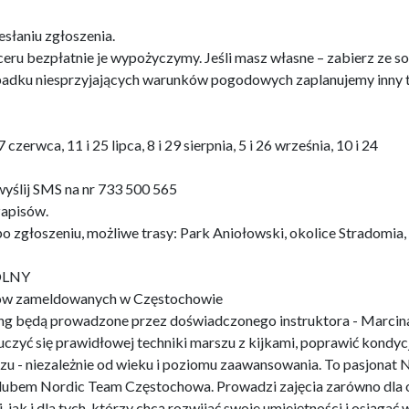
esłaniu zgłoszenia.
paceru bezpłatnie je wypożyczymy. Jeśli masz własne – zabierz ze s
ypadku niesprzyjających warunków pogodowych zaplanujemy inny 
7 czerwca, 11 i 25 lipca, 8 i 29 sierpnia, 5 i 26 września, 10 i 24
j SMS na nr 733 500 565
zapisów.
 zgłoszeniu, możliwe trasy: Park Aniołowski, okolice Stradomia,
WOLNY
ców zameldowanych w Częstochowie
king będą prowadzone przez doświadczonego instruktora - Marcin
auczyć się prawidłowej techniki marszu z kijkami, poprawić kondycj
zu - niezależnie od wieku i poziomu zaawansowania. To pasjonat 
 klubem Nordic Team Częstochowa. Prowadzi zajęcia zarówno dla
jak i dla tych, którzy chcą rozwijać swoje umiejętności i osiągać