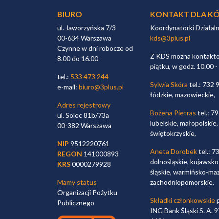
BIURO
KONTAKT DLA KÓ
ul. Jaworzyńska 7/3
Koordynatorki Działal
00-634 Warszawa
kds@3plus.pl
Czynne w dni robocze od
Z KDS można kontaktow
8.00 do 16.00
piątku, w godz. 10.00 -
tel.:
533 473 244
Sylwia Skóra
tel.: 732 
e-mail:
biuro@3plus.pl
łódzkie, mazowieckie,
Adres rejestrowy
Bożena Pietras
tel.: 7
ul. Solec 81b/73a
lubelskie, małopolskie,
00-382 Warszawa
świętokrzyskie,
NIP
9512220761
Aneta Dorobek
tel.: 7
REGON
141000893
dolnośląskie, kujawsko
KRS
0000279928
śląskie, warmińsko-maz
Mamy status
zachodniopomorskie,
Organizacji Pożytku
Składki członkowskie
p
Publicznego
ING Bank Śląski S. A.