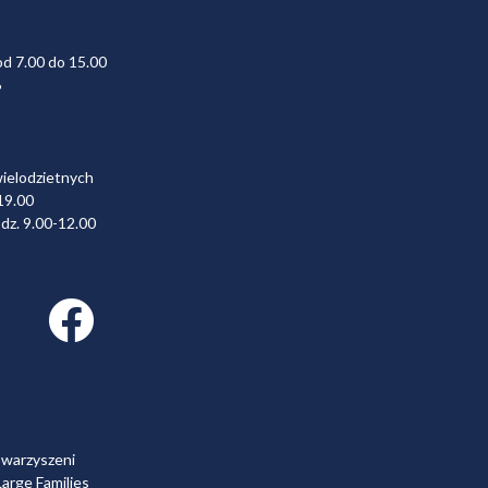
od 7.00 do 15.00
6
wielodzietnych
19.00
dz. 9.00-12.00
Facebook link
owarzyszeni
arge Families