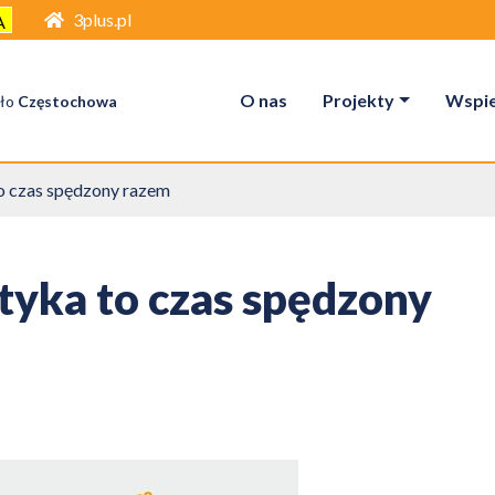
3plus.pl
A
O nas
Projekty
Wspier
ło
Częstochowa
to czas spędzony razem
ktyka to czas spędzony