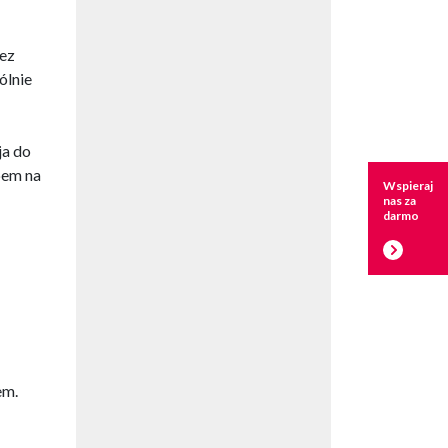
zez
ólnie
ja do
bem na
Wspieraj
nas za
darmo
em.