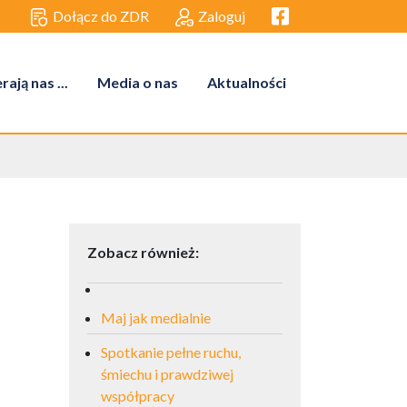
Facebook link
Dołącz do ZDR
Zaloguj
ają nas ...
Media o nas
Aktualności
Zobacz również:
Maj jak medialnie
Spotkanie pełne ruchu,
śmiechu i prawdziwej
współpracy