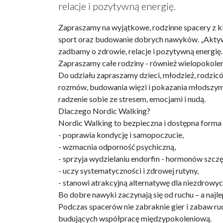
relacje i pozytywną energię.
Zapraszamy na wyjątkowe, rodzinne spacery z kij
sport oraz budowanie dobrych nawyków. „Aktywu
zadbamy o zdrowie, relacje i pozytywną energię.
Zapraszamy całe rodziny - również wielopokole
Do udziału zapraszamy dzieci, młodzież, rodzi
rozmów, budowania więzi i pokazania młodszym
radzenie sobie ze stresem, emocjami i nudą.
Dlaczego Nordic Walking?
Nordic Walking to bezpieczna i dostępna forma
- poprawia kondycję i samopoczucie,
- wzmacnia odporność psychiczną,
- sprzyja wydzielaniu endorfin - hormonów szczę
- uczy systematyczności i zdrowej rutyny,
- stanowi atrakcyjną alternatywę dla niezdrowy
Bo dobre nawyki zaczynają się od ruchu – a najl
Podczas spacerów nie zabraknie gier i zabaw r
budujących współpracę międzypokoleniową.