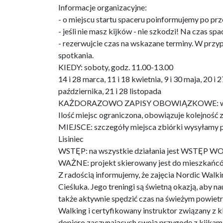
Informacje organizacyjne:
- o miejscu startu spaceru poinformujemy po prz
- jeśli nie masz kijków - nie szkodzi! Na czas s
- rezerwujcie czas na wskazane terminy. W prz
spotkania.
KIEDY: soboty, godz. 11.00-13.00
14 i 28 marca, 11 i 18 kwietnia, 9 i 30 maja, 20 i 2
października, 21 i 28 listopada
KAŻDORAZOWO ZAPISY OBOWIĄZKOWE: wyśli
Ilość miejsc ograniczona, obowiązuje kolejność 
MIEJSCE: szczegóły miejsca zbiórki wysyłamy po
Lisiniec
WSTĘP: na wszystkie działania jest WSTĘP 
WAŻNE: projekt skierowany jest do mieszkań
Z radością informujemy, że zajęcia Nordic Wal
Cieśluka. Jego treningi są świetną okazją, aby n
także aktywnie spędzić czas na świeżym powietr
Walking i certyfikowany instruktor związany z
dopiero zaczynających swoją przygodę z kijkami, 