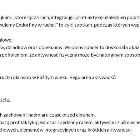
kami, które łączą ruch, integrację i profilaktykę uzależnień popr
jemy Endorfiny w ruchu!” to cykl spotkań, podczas których wsp
niowe!
ców, dziadków oraz opiekunów. Wspólny spacer to doskonała okaz
 pokoleniom, że aktywność fizyczna może być naturalnym sposo
 ruchu dla osób w każdym wieku. Regularna aktywność:
ścia,
ch zachowań i nadmiaru czasu przed ekranem.
epszą profilaktyką jest czas spędzony razem, aktywnie i z uśmiech
uchowych, elementów integracyjnych oraz krótkich aktywności