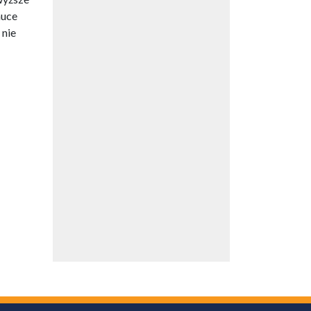
auce
 nie