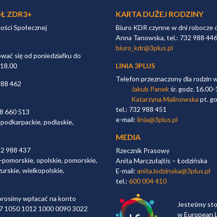
Ł ZDR3+
KARTA DUŻEJ RODZINY
ności Społecznej
Biuro KDR czynne w dni robocze 
Anna Tanowska, tel.: 732 988 44
biuro_kdr@3plus.pl
ać się od poniedziałku do
 18.00
LINIA 3PLUS
Telefon przeznaczony dla rodzin 
988 462
Jakub Panek
śr. godz. 16.00-
Katarzyna Malinowska
pt. go
tel.: 732 988 451
98 660 513
e-mail:
linia@3plus.pl
 podkarpackie, podlaskie,
MEDIA
32 988 437
Rzecznik Prasowy
-pomorskie, opolskie, pomorskie,
Anita Marczułajtis – Łodzińska
urskie, wielkopolskie,
E-mail:
anita.lodzinska@3plus.pl
tel.:
600 004 410
rosimy wpłacać na konto
Jesteśmy st
 97 1050 1012 1000 0090 3022
w European L