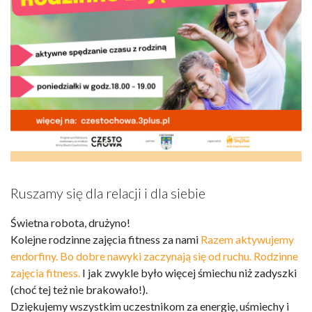
Ruszamy się dla relacji i dla siebie
Świetna robota, drużyno!
Kolejne rodzinne zajęcia fitness za nami
Razem aktywujemy
endorfiny. Bo dobre nawyki zaczynają się od ruchu. Rodzinne
zajęcia fitness.
I jak zwykle było więcej śmiechu niż zadyszki
(choć tej też nie brakowało!).
Dziękujemy wszystkim uczestnikom za energię, uśmiechy i