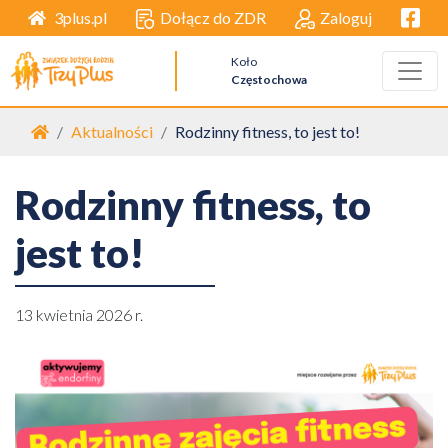
Facebo
Dołącz do ZDR
Zaloguj
3plus.pl
Koło
Częstochowa
Strona główna
Aktualności
Rodzinny fitness, to jest to!
Rodzinny fitness, to
jest to!
13 kwietnia 2026 r.