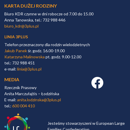
KARTA DUŻEJ RODZINY
Biuro KDR czynne w dni robocze od 7.00 do 15.00
Anna Tanowska, tel.: 732 988 446
biuro_kdr@3plus.pl
LINIA 3PLUS
Telefon przeznaczony dla rodzin wielodzietnych
Jakub Panek
śr. godz. 16.00-19.00
Katarzyna Malinowska
pt. godz. 9.00-12.00
tel.: 732 988 451
e-mail:
linia@3plus.pl
MEDIA
Facebook link
Rzecznik Prasowy
Anita Marczułajtis – Łodzińska
E-mail:
anita.lodzinska@3plus.pl
tel.:
600 004 410
Jesteśmy stowarzyszeni w European Large
Families Confederation